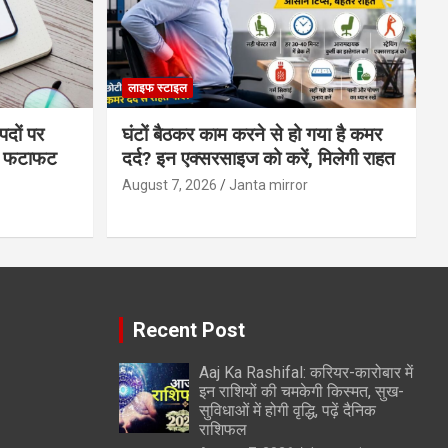
लाइफ स्टाइल
पदों पर
घंटों बैठकर काम करने से हो गया है कमर
्स फटाफट
दर्द? इन एक्सरसाइज को करें, मिलेगी राहत
August 7, 2026
Janta mirror
Recent Post
Aaj Ka Rashifal: करियर-कारोबार में
इन राशियों की चमकेगी किस्मत, सुख-
सुविधाओं में होगी वृद्धि, पढ़ें दैनिक
राशिफल