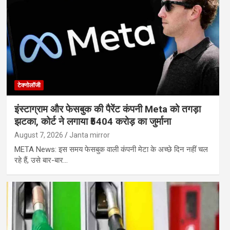
टेक्नोलॉजी
इंस्टाग्राम और फेसबुक की पैरेंट कंपनी Meta को तगड़ा
झटका, कोर्ट ने लगाया ₹5404 करोड़ का जुर्माना
August 7, 2026
Janta mirror
META News: इस समय फेसबुक वाली कंपनी मेटा के अच्छे दिन नहीं चल
रहे हैं, उसे बार-बार…