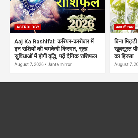
ASTROLOGY
काम की खबर
Aaj Ka Rashifal: करियर-कारोबार में
बिना मिट्टी औ
इन राशियों की चमकेगी किस्मत, सुख-
खूबसूरत पौधे
सुविधाओं में होगी वृद्धि, पढ़ें दैनिक राशिफल
का हिस्‍सा
August 7, 2026
Janta mirror
August 7, 2