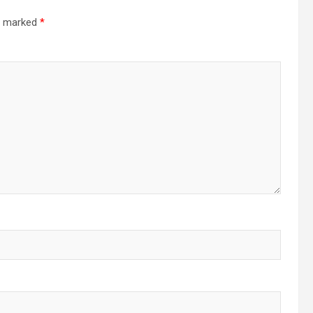
re marked
*