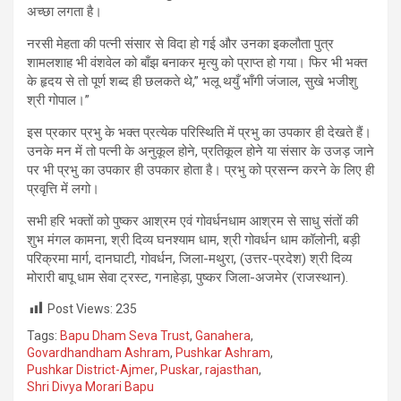
अच्छा लगता है।
नरसी मेहता की पत्नी संसार से विदा हो गई और उनका इकलौता पुत्र
शामलशाह भी वंशवेल को बाँझ बनाकर मृत्यु को प्राप्त हो गया। फिर भी भक्त
के हृदय से तो पूर्ण शब्द ही छलकते थे,” भलू थयुँ भाँगी जंजाल, सुखे भजीशु
श्री गोपाल।”
इस प्रकार प्रभु के भक्त प्रत्येक परिस्थिति में प्रभु का उपकार ही देखते हैं।
उनके मन में तो पत्नी के अनुकूल होने, प्रतिकूल होने या संसार के उजड़ जाने
पर भी प्रभु का उपकार ही उपकार होता है। प्रभु को प्रसन्न करने के लिए ही
प्रवृत्ति में लगो।
सभी हरि भक्तों को पुष्कर आश्रम एवं गोवर्धनधाम आश्रम से साधु संतों की
शुभ मंगल कामना, श्री दिव्य घनश्याम धाम, श्री गोवर्धन धाम कॉलोनी, बड़ी
परिक्रमा मार्ग, दानघाटी, गोवर्धन, जिला-मथुरा, (उत्तर-प्रदेश) श्री दिव्य
मोरारी बापू धाम सेवा ट्रस्ट, गनाहेड़ा, पुष्कर जिला-अजमेर (राजस्थान).
Post Views:
235
Tags:
Bapu Dham Seva Trust
,
Ganahera
,
Govardhandham Ashram
,
Pushkar Ashram
,
Pushkar District-Ajmer
,
Puskar
,
rajasthan
,
Shri Divya Morari Bapu