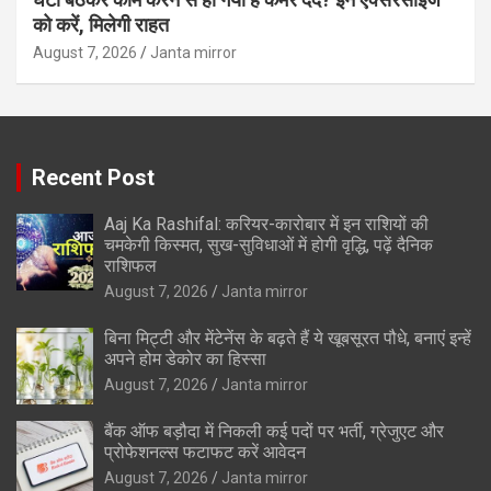
को करें, मिलेगी राहत
August 7, 2026
Janta mirror
Recent Post
Aaj Ka Rashifal: करियर-कारोबार में इन राशियों की
चमकेगी किस्मत, सुख-सुविधाओं में होगी वृद्धि, पढ़ें दैनिक
राशिफल
August 7, 2026
Janta mirror
बिना मिट्टी और मेंटेनेंस के बढ़ते हैं ये खूबसूरत पौधे, बनाएं इन्‍हें
अपने होम डेकोर का हिस्‍सा
August 7, 2026
Janta mirror
बैंक ऑफ बड़ौदा में निकली कई पदों पर भर्ती, ग्रेजुएट और
प्रोफेशनल्स फटाफट करें आवेदन
August 7, 2026
Janta mirror