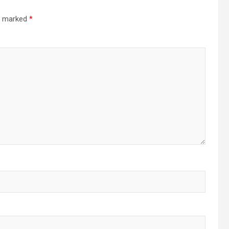
re marked
*