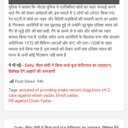
पुलिस ने बताया कि नोएडा पुलिस ने प्रतिबंधित सांपो का जहर सप्‍लाई करने
वाले गैंग को लेकर छापेमारी की. इस मामले में 5 लोगों को अरेस्‍ट किया गया.
रेव पाट्री में सांपो का जहर और विदेशी लड़कियों की तस्‍करी करने का आरोप
है. गिरफ्तार आरोपियों से जब पूछताछ हुई तो उन्‍होंने यूट्यूबर एल्विश यादव को
गैंग से जुड़े होने की बात कही. गैंग के कब्‍जे से 9 सांप और सांपों का जहर
बरामद किया गया है. एल्‍वीश समेत अन्‍य आरोपियों के खिलाफ वन्य जीव संरक्षण
अधिनियम 1972 की विभिन्न धाराओं और IPC की धारा-120बी के तहत
मामला दर्ज किया गया है. इस मामले को लेकर अभी तक एल्विश यादव की
तरफ से अभी कोई रिएक्‍शन नहीं आया है.
ये भी पढ़ें:-
Delhi: पीएम मोदी ने किया वर्ल्ड फूड फेस्टिवल का उद्घाटन,
विशेषज्ञ देंगे आहारों की जानकारी
Post Views:
946
Tags:
accused of providing snake venom
,
bigg boss ott 2
,
case against elvish yadav
,
Elvish yadav
,
FIR against Elvish Yadav
Post
Delhi: पीएम मोदी ने किया वर्ल्ड फूड फेस्टिवल का उद्घाटन, विशेषज्ञ देंगे