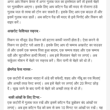
अगर आप स्किन केयर में अगर गुलाब जल का इस्‍तेमाल करें तो इससे चेहरे
पर गुलाबीपन आएगा। इसके लिए आप कॉटन पैड की मदद से रोजाना ठंडे
गुलाब जल से त्वचा को टोन कर सकते हैं। इसके लिए आप एक बाउल लें और
इसमें गुलाब जल डालें। अब कॉटन पैड की मदद से इसे भिगोएं और स्किन को
वाइप करें।
अखरोट फेशियल स्क्रब:-
स्किन पर मौजूद डेड स्किन को हटाना काफी जरुरी होता है। ऐसा करने से
स्किन पर इंस्‍टेंट ग्‍लो आता है। इसके लिए आप दो चम्मच अखरोट का पाउडर
लें और उसमें एक चम्‍मच पिसा हुआ बादाम, एक चम्मच शहद और एक चम्‍मच
दही और चुटकीभर हल्दी मिलाएं। अब इसे मिलाकर चेहरे पर लगाएं। अब
सर्कुलर मोशन में चेहरे पर स्‍क्रब करें। फिर पानी से चेहरे को धो लें।
होममेड फेस मास्‍क:-
एक कटोरी में बराबर मात्रा में अंडे की सफेदी, शहद और नींबू का रस मिलाएं
और अच्‍छी तरह पेस्‍ट बनाएं। अब इसे चेहरे पर लगाएं और 20 मिनट छोड़
दें। सूख जाने के बाद पानी से चेहरे को अच्‍छी तरह से धो लें।
थकी आंखों के लिए टिप्‍स:-
एक कटोरी में गुलाब जल रखें और इसमें कॉटन पैड डुबोकर बंद आंखों पर
लगाएं। अब इस कॉटन पैड को कम से कम 10 मिनट पर आंखों पर रखें। यह