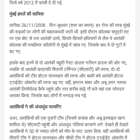
जिसे वर्ष 2012 में फांसी दे दी गई.
मुंबई हमलें की साजिश
तारीख-26/11/2008… दिन-बुधवार (शाम का समय). हर रोज की तरह मुंबई
की सड़कों पर लोगों की चहलकदमी जारी थी. इसी दौरान कोलाबा समुद्री तट
पर एक बोट से दस आतंकी उतरे, छिपते-छिपाते हथियारों से लैस ये आतंकी
कोलाबा की मच्छीमार कॉलोनी से मुंबई में पहंच गए. जिसके बाद ये दो गुटों में
बट गए.
इसके बाद इनमें से दो आतंकी यहूदी गेस्ट-हाउस नरीमन हाउस की ओर गए,
जबकि दो आतंकी छत्रपति शिवजी टर्मिनल (सीएसटी) की तरफ, दो-दो
आतंकियों की टीम होटल ताजमहल की तरफ और बाकी बचे आतंकी होटल
ट्राईडेंट ओबरॉय की तरफ बढ़ गए. वहीं, इमरान बाबर और अबू उमर नामक
आतंकी लियोपोल्ड कैफे पहुंचे और रात करीब साढ़े नौ बजे वहां एक जोरदार
धमाका किया. जिसके बाद लोगों में भगदड़ मच गई.
आतंकियों ने की अंधाधुंध फायरिंग
उधर, आतंकियों की एक दूसरी टीम (जिसमें कसाब और अबू इस्माइल खान
शामिल थे) सीएसटी पहुंची और अंधाधुंध गोलियां बरसाने लगे. देखते ही देखते
आतंकियों ने 50 से ज्‍यादा लोगों को मौत के घाट उतार दिया. वहीं आतंकियों की
तीसरी टीम ने होटल ताजमहल और चौथी टीम ने होटल ट्राईडेंट ओबरॉय में