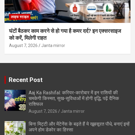
लाइफ स्टाइल
घंटों बैठकर काम करने से हो गया है कमर दर्द? इन एक्सरसाइज
को करें, मिलेगी राहत
August 7, 2026
Janta mirror
Recent Post
Aaj Ka Rashifal: करियर-कारोबार में इन राशियों की
चमकेगी किस्मत, सुख-सुविधाओं में होगी वृद्धि, पढ़ें दैनिक
राशिफल
August 7, 2026
Janta mirror
बिना मिट्टी और मेंटेनेंस के बढ़ते हैं ये खूबसूरत पौधे, बनाएं इन्‍हें
अपने होम डेकोर का हिस्‍सा