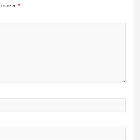
re marked
*