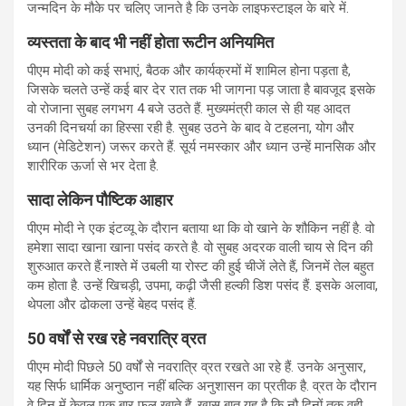
जन्‍मदिन के मौके पर चलिए जानते है कि उनके लाइफस्‍टाइल के बारे में.
व्यस्तता के बाद भी नहीं होता रूटीन अनियमित
पीएम मोदी को कई सभाएं, बैठक और कार्यक्रमों में शामिल होना पड़ता है,
जिसके चलते उन्हें कई बार देर रात तक भी जागना पड़ जाता है बावजूद इसके
वो रोजाना सुबह लगभग 4 बजे उठते हैं.
मुख्यमंत्री काल से ही यह आदत
उनकी दिनचर्या का हिस्सा रही है. सुबह उठने के बाद वे टहलना, योग और
ध्यान (मेडिटेशन) जरूर करते हैं. सूर्य नमस्कार और ध्यान उन्हें मानसिक और
शारीरिक ऊर्जा से भर देता है.
सादा लेकिन पौष्टिक आहार
पीएम मोदी ने एक इंटव्‍यू के दौरान बताया था कि वो खाने के शौकिन नहीं है. वो
हमेशा सादा खाना खाना पसंद करते है. वो सुबह अदरक वाली चाय से दिन की
शुरुआत करते हैं.नाश्ते में उबली या रोस्ट की हुई चीजें लेते हैं, जिनमें तेल बहुत
कम होता है. उन्हें खिचड़ी, उपमा, कढ़ी जैसी हल्की डिश पसंद हैं. इसके अलावा,
थेपला और ढोकला उन्हें बेहद पसंद हैं.
50 वर्षों से रख रहे नवरात्रि व्रत
पीएम मोदी पिछले 50 वर्षों से नवरात्रि व्रत रखते आ रहे हैं. उनके अनुसार,
यह सिर्फ धार्मिक अनुष्ठान नहीं बल्कि अनुशासन का प्रतीक है. व्रत के दौरान
वे दिन में केवल एक बार फल खाते हैं. खास बात यह है कि नौ दिनों तक वही