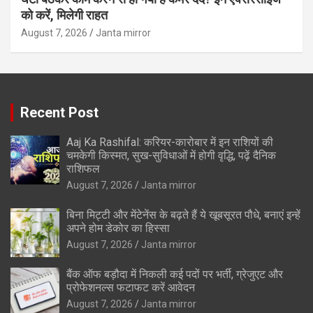
को करें, मिलेगी राहत
August 7, 2026
Janta mirror
Recent Post
Aaj Ka Rashifal: करियर-कारोबार में इन राशियों की
चमकेगी किस्मत, सुख-सुविधाओं में होगी वृद्धि, पढ़ें दैनिक
राशिफल
August 7, 2026
Janta mirror
बिना मिट्टी और मेंटेनेंस के बढ़ते हैं ये खूबसूरत पौधे, बनाएं इन्‍हें
अपने होम डेकोर का हिस्‍सा
August 7, 2026
Janta mirror
बैंक ऑफ बड़ौदा में निकली कई पदों पर भर्ती, ग्रेजुएट और
प्रोफेशनल्स फटाफट करें आवेदन
August 7, 2026
Janta mirror