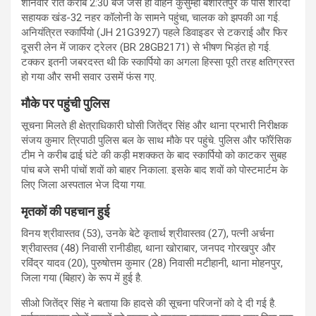
शनिवार रात करीब 2:30 बजे जैसे ही वाहन कुसुम्हा बशारतपुर के पास शारदा
सहायक खंड-32 नहर कॉलोनी के सामने पहुंचा, चालक को झपकी आ गई.
अनियंत्रित स्कार्पियो (JH 21G3927) पहले डिवाइडर से टकराई और फिर
दूसरी लेन में जाकर ट्रेलर (BR 28GB2171) से भीषण भिड़ंत हो गई.
टक्कर इतनी जबरदस्त थी कि स्कार्पियो का अगला हिस्सा पूरी तरह क्षतिग्रस्त
हो गया और सभी सवार उसमें फंस गए.
मौके पर पहुंची पुलिस
सूचना मिलते ही क्षेत्राधिकारी घोसी जितेंद्र सिंह और थाना प्रभारी निरीक्षक
संजय कुमार त्रिपाठी पुलिस बल के साथ मौके पर पहुंचे. पुलिस और फॉरेंसिक
टीम ने करीब ढाई घंटे की कड़ी मशक्कत के बाद स्कार्पियो को काटकर सुबह
पांच बजे सभी पांचों शवों को बाहर निकाला. इसके बाद शवों को पोस्टमार्टम के
लिए जिला अस्पताल भेज दिया गया.
मृतकों की पहचान हुई
विनय श्रीवास्तव (53), उनके बेटे कृतार्थ श्रीवास्तव (27), पत्नी अर्चना
श्रीवास्तव (48) निवासी रानीडीहा, थाना खोराबार, जनपद गोरखपुर और
रविंद्र यादव (20), पुरुषोत्तम कुमार (28) निवासी मटीहानी, थाना मोहनपुर,
जिला गया (बिहार) के रूप में हुई है.
सीओ जितेंद्र सिंह ने बताया कि हादसे की सूचना परिजनों को दे दी गई है.