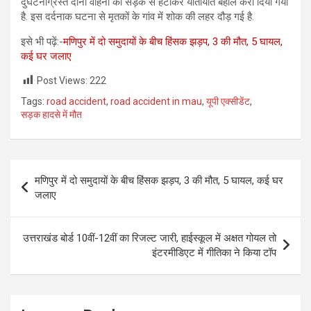
दुर्घटनाग्रस्त दोनों वाहनों को सड़क से हटाकर यातायात बहाल करा दिया गया
है. इस दर्दनाक घटना से मृतकों के गांव में शोक की लहर दौड़ गई है.
इसे भी पढ़ें:-
मणिपुर में दो समुदायों के बीच हिंसक झड़प, 3 की मौत, 5 घायल,
कई घर जलाए
Post Views:
222
Tags:
road accident
,
road accident in mau
,
यूपी एक्सीडेंट
,
सड़क हादसे में मौत
Post
मणिपुर में दो समुदायों के बीच हिंसक झड़प, 3 की मौत, 5 घायल, कई घर
navigation
जलाए
उत्तराखंड बोर्ड 10वीं-12वीं का रिजल्ट जारी, हाईस्कूल में अक्षत गोयल तो
इंटरमीडिएट में गीतिका ने किया टॉप