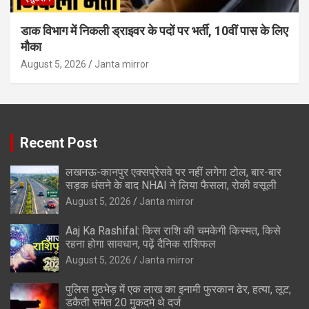
डाक विभाग में निकली ड्राइवर के पदों पर भर्ती, 10वीं पास के लिए
मौका
August 5, 2026
Janta mirror
Recent Post
लखनऊ-कानपुर एक्सप्रेसवे पर नहीं लगेगा टोल, बार-बार
सड़क धंसने के बाद NHAI ने लिया फैसला, रोकी वसूली
August 5, 2026
Janta mirror
Aaj Ka Rashifal: किस राशि की चमकेगी किस्मत, किसे
रहना होगा सावधान, पढ़ें दैनिक राशिफल
August 5, 2026
Janta mirror
पुलिस मुठभेड़ में एक लाख का इनामी फुरकान ढेर, हत्या, लूट,
डकैती समेत 20 मुकदमे थे दर्ज