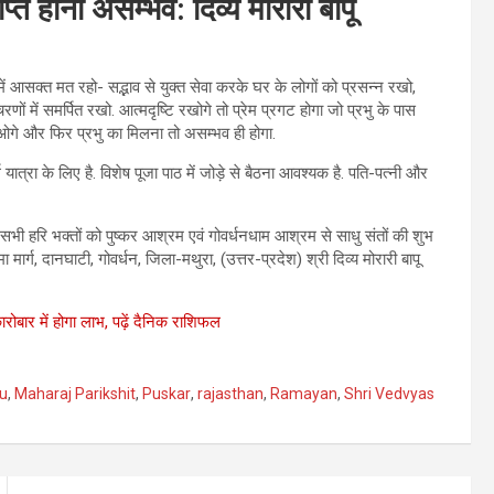
प्ति होना असम्भव: दिव्‍य मोरारी बापू
र में आसक्त मत रहो- सद्भाव से युक्त सेवा करके घर के लोगों को प्रसन्न रखो,
रणों में समर्पित रखो. आत्मदृष्टि रखोगे तो प्रेम प्रगट होगा जो प्रभु के पास
 जाओगे और फिर प्रभु का मिलना तो असम्भव ही होगा.
्थ यात्रा के लिए है. विशेष पूजा पाठ में जोड़े से बैठना आवश्यक है. पति-पत्नी और
ं.सभी हरि भक्तों को पुष्कर आश्रम एवं गोवर्धनधाम आश्रम से साधु संतों की शुभ
मार्ग, दानघाटी, गोवर्धन, जिला-मथुरा, (उत्तर-प्रदेश) श्री दिव्य मोरारी बापू
रोबार में होगा लाभ, पढ़ें दैनिक राशिफल
pu
,
Maharaj Parikshit
,
Puskar
,
rajasthan
,
Ramayan
,
Shri Vedvyas