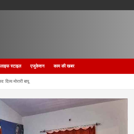
लाइफ स्टाइल
एजुकेशन
काम की खबर
व: दिव्‍य मोरारी बापू