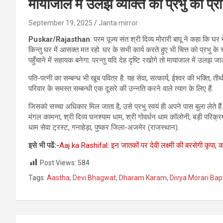
मायाजाल में उलझे व्‍यक्ति को प्रभु की प्रा
September 19, 2025
Janta mirror
Puskar/Rajasthan
: परम पूज्य संत श्री दिव्य मोरारी बापू ने कहा कि घ
किन्तु घर में आसक्त मत रहो. घर के सभी कार्य करते हुए भी चित्त को प्रभु के च
पहुँचाने में सहायक बनेगा. परन्तु यदि देह दृष्टि रखोगे तो मायाजाल में उलझ
पति-पत्नी का सम्बन्ध भी खूब पवित्र है. यह सेवा, सत्कार्य, ईश्वर की भक्ति, तीर
परिवार के समस्त सम्बन्धी एक दूसरे की उन्नति करने वाले त्याग के लिए हैं.
जिसको सच्चा अधिकार मिल जाता है, उसे प्रभु स्वयं ही अपने पास बुला लेते है
मंगल कामना, श्री दिव्य घनश्याम धाम, श्री गोवर्धन धाम कॉलोनी, बड़ी परिक्रमा 
धाम सेवा ट्रस्ट, गनाहेड़ा, पुष्कर जिला-अजमेर (राजस्थान).
इसे भी पढें:-
Aaj ka Rashifal: इन जातकों पर देवी लक्ष्मी की बरसेगी कृपा, का
Post Views:
584
Tags:
Aastha
,
Devi Bhagwat
,
Dharam Karam
,
Divya Morari Ba