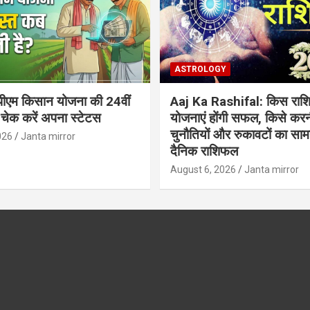
ASTROLOGY
ीएम किसान योजना की 24वीं
Aaj Ka Rashifal: किस राशि
 चेक करें अपना स्टेटस
योजनाएं होंगी सफल, किसे करन
चुनौतियों और रुकावटों का सामना
026
Janta mirror
दैनिक राशिफल
August 6, 2026
Janta mirror