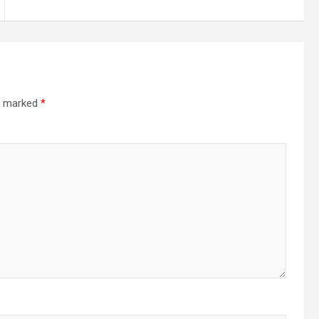
re marked
*