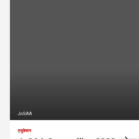
JoSAA
एजुकेशन