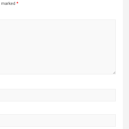
re marked
*