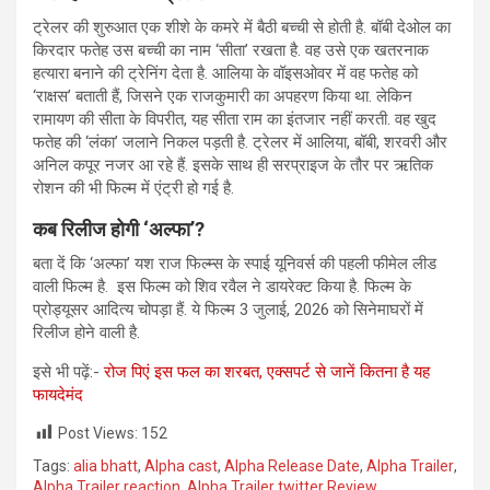
ट्रेलर की शुरुआत एक शीशे के कमरे में बैठी बच्ची से होती है. बॉबी देओल का
किरदार फतेह उस बच्ची का नाम ‘सीता’ रखता है. वह उसे एक खतरनाक
हत्यारा बनाने की ट्रेनिंग देता है. आलिया के वॉइसओवर में वह फतेह को
‘राक्षस’ बताती हैं, जिसने एक राजकुमारी का अपहरण किया था. लेकिन
रामायण की सीता के विपरीत, यह सीता राम का इंतजार नहीं करती. वह खुद
फतेह की ‘लंका’ जलाने निकल पड़ती है. ट्रेलर में आलिया, बॉबी, शरवरी और
अनिल कपूर नजर आ रहे हैं. इसके साथ ही सरप्राइज के तौर पर ऋतिक
रोशन की भी फिल्म में एंट्री हो गई है.
कब रिलीज होगी ‘अल्फा’?
बता दें कि ‘अल्फा’ यश राज फिल्म्स के स्पाई यूनिवर्स की पहली फीमेल लीड
वाली फिल्म है. इस फिल्म को शिव रवैल ने डायरेक्ट किया है. फिल्म के
प्रोड्यूसर आदित्य चोपड़ा हैं. ये फिल्म 3 जुलाई, 2026 को सिनेमाघरों में
रिलीज होने वाली है.
इसे भी पढ़ें:-
रोज पिएं इस फल का शरबत, एक्‍सपर्ट से जानें कितना है यह
फायदेमंद
Post Views:
152
Tags:
alia bhatt
,
Alpha cast
,
Alpha Release Date
,
Alpha Trailer
,
Alpha Trailer reaction
,
Alpha Trailer twitter Review
,