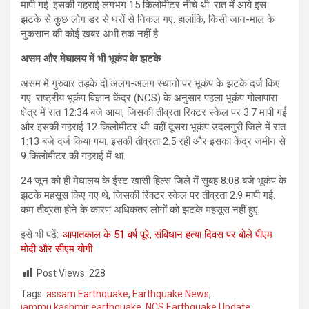
मापी गई. इसकी गहराई लगभग 15 किलोमीटर नीचे थी. रात में आये इस
झटके से कुछ लोग डर से घरों से निकल गए. हालांकि, किसी जान-माल के
नुकसान की कोई खबर अभी तक नहीं है.
असम और मेघालय में भी भूकंप के झटके
असम में गुरुवार तड़के दो अलग-अलग स्थानों पर भूकंप के झटके दर्ज किए
गए. राष्ट्रीय भूकंप विज्ञान केंद्र (NCS) के अनुसार पहला भूकंप गोलापारा
क्षेत्र में रात 12:34 बजे आया, जिसकी तीव्रता रिक्टर स्केल पर 3.7 मापी गई
और इसकी गहराई 12 किलोमीटर थी. वहीं दूसरा भूकंप उदलगुरी जिले में रात
1:13 बजे दर्ज किया गया. इसकी तीव्रता 2.5 रही और इसका केंद्र जमीन से
9 किलोमीटर की गहराई में था.
24 जून को ही मेघालय के ईस्ट खासी हिल्स जिले में सुबह 8:08 बजे भूकंप के
झटके महसूस किए गए थे, जिसकी रिक्टर स्केल पर तीव्रता 2.9 मापी गई.
कम तीव्रता होने के कारण अधिकतर लोगों को झटके महसूस नहीं हुए.
इसे भी पढ़ें:-
आपातकाल के 51 वर्ष पूरे, संविधान हत्या दिवस पर बोले पीएम
मोदी और सीएम योगी
Post Views:
228
Tags:
assam Earthquake
,
Earthquake News
,
jammu kashmir earthquake
,
NCS Earthquake Update
,