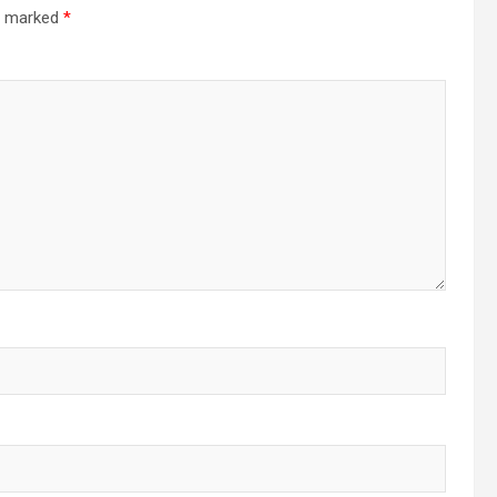
re marked
*