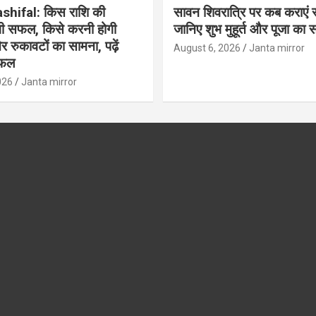
shifal: किस राशि की
सावन शिवरात्रि पर कब कराएं र
ंगी सफल, किसे करनी होगी
जानिए शुभ मुहूर्त और पूजा का
र रुकावटों का सामना, पढ़ें
August 6, 2026
Janta mirror
िफल
026
Janta mirror