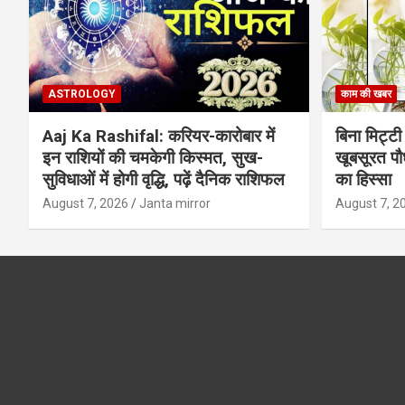
ASTROLOGY
काम की खबर
Aaj Ka Rashifal: करियर-कारोबार में
बिना मिट्टी औ
इन राशियों की चमकेगी किस्मत, सुख-
खूबसूरत पौधे
सुविधाओं में होगी वृद्धि, पढ़ें दैनिक राशिफल
का हिस्‍सा
August 7, 2026
Janta mirror
August 7, 2