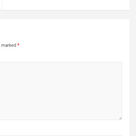
re marked
*