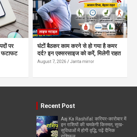
लाइफ स्टाइल
पदों पर
घंटों बैठकर काम करने से हो गया है कमर
्स फटाफट
दर्द? इन एक्सरसाइज को करें, मिलेगी राहत
August 7, 2026
Janta mirror
Recent Post
Aaj Ka Rashifal: करियर-कारोबार में
इन राशियों की चमकेगी किस्मत, सुख-
सुविधाओं में होगी वृद्धि, पढ़ें दैनिक
राशिफल