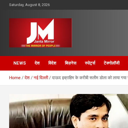
Skip
Saturday, August 8, 2026
to
content
The Mirror of People
Janta Mirror
NEWS
देश
विदेश
बिज़नेस
स्पोर्ट्स
टेक्नोलॉजी
Home
देश
नई दिल्ली
दाऊद इब्राहिम के करीबी सलीम डोला को लाया गया भ