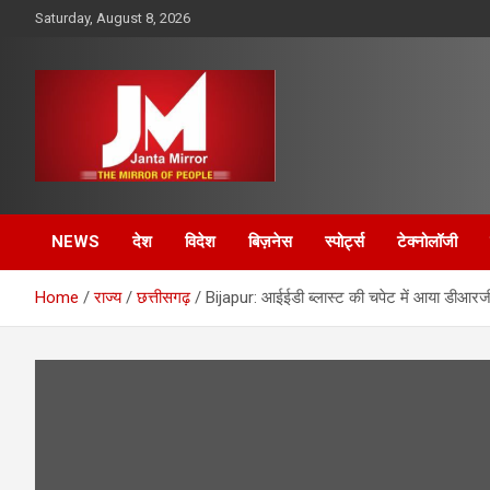
Skip
Saturday, August 8, 2026
to
content
The Mirror of People
Janta Mirror
NEWS
देश
विदेश
बिज़नेस
स्पोर्ट्स
टेक्नोलॉजी
Home
राज्य
छत्तीसगढ़
Bijapur: आईईडी ब्लास्ट की चपेट में आया डीआरज