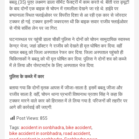
बबलू (35) पुत्र लक्ष्मण डाला सीमेंट फैक्ट्री में काम करते थे. बीती रात ड्यूटी
के बाद दोनों एक बाइक से चोपन में रामलीला देखने जा रहे थे. हाईवे पर
बग्घानाला स्थित फ्लाईओवर पर विपरीत दिशा से आ रही एक कार से जोरदार
टक्कर हो गई. टक्कर इतनी जबरदस्‍त थी कि बाइक सवार राजीव फ्लाईओवर
से नीचे सर्विस लेन पर जा गिरा.
घटनास्‍थल पर पहुंची डाला चौकी पुलिस ने दोनों को चोपन सामुदायिक स्वास्थ्य
केन्द्र भेजा, जहां डॉक्‍टर ने राजीव को देखते ही मृत घोषित कर दिया. वहीं
घायल बबलू को जिला अस्पताल रेफर कर दिया. जिला अस्पताल पहुंचते ही
चिकित्‍सकों ने बबलू को भी मृत घोषित कर दिया. पुलिस ने दोनों शव को कब्जे
में ले लिया और पोस्टमार्टम के लिए अस्‍पताल भेज दिया.
पुलिस के कब्‍जे में कार
बताया गया कि दोनों मृतक आपस में जीजा-साला है. इसमें बबलू जीजा और
राजीव साला है. वहीं, चोपन थाना प्रभारी विश्वनाथ प्रताप सिंह ने कहा कि
टक्कर मारने वाले कार को हिरासत में ले लिया गया है. परिजनों की तहरीर पर
आगे की कार्रवाई की जाएगी.
Post Views:
855
Tags:
accident in sonbhadra
,
bike accident
,
bike accident in sonbhadra
,
road accident
,