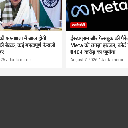
टेक्नोलॉजी
ी अध्यक्षता में आज होगी
इंस्टाग्राम और फेसबुक की पैरें
की बैठक, कई महत्वपूर्ण फैसलों
Meta को तगड़ा झटका, कोर्ट 
हर
₹5404 करोड़ का जुर्माना
026
Janta mirror
August 7, 2026
Janta mirror