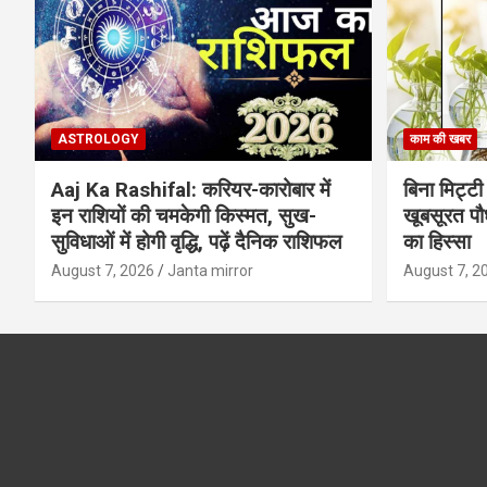
ASTROLOGY
काम की खबर
Aaj Ka Rashifal: करियर-कारोबार में
बिना मिट्टी औ
इन राशियों की चमकेगी किस्मत, सुख-
खूबसूरत पौधे
सुविधाओं में होगी वृद्धि, पढ़ें दैनिक राशिफल
का हिस्‍सा
August 7, 2026
Janta mirror
August 7, 2