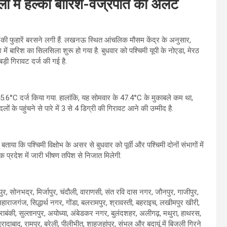
िलों में हल्की बारिश-वज्रपात का अलर्ट
राहत की फुहारें बरसने लगी हैं. लखनऊ स्थित आंचलिक मौसम केंद्र के अनुसार,
में बारिश का सिलसिला शुरू हो गया है. बुधवार को पश्चिमी यूपी के नोएडा, मेरठ
़ी गिरावट दर्ज की गई है.
 45.6°C दर्ज किया गया. हालांकि, यह सोमवार के 47.4°C के मुकाबले कम था,
लों के पहुंचने से पारे में 3 से 4 डिग्री की गिरावट आने की उम्मीद है.
या कि पश्चिमी विक्षोभ के असर से बुधवार को पूर्वी और पश्चिमी दोनों संभागों में
 प्रदेश में जारी भीषण तपिश से निजात मिलेगी.
ुर, सोनभद्र, मिर्जापुर, चंदौली, वाराणसी, संत रवि दास नगर, जौनपुर, गाजीपुर,
राजगंज, सिद्धार्थ नगर, गोंडा, बलरामपुर, श्रावस्ती, बहराइच, लखीमपुर खीरी,
राबंकी, सुल्तानपुर, अयोध्या, अंबेडकर नगर, बुलंदशहर, अलीगढ़, मथुरा, हाथरस,
ादाबाद, रामपुर, बरेली, पीलीभीत, शाहजहांपुर, संभल और बदायूं में बिजली गिरने