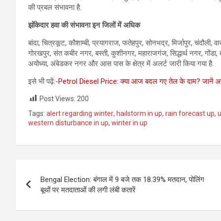
की प्रबल संभावना है.
झोंकेदार हवा की संभावना इन जिलों में अधिक
बांदा, चित्रकूट, कौशाम्बी, प्रयागराज, फतेहपुर, सोनभद्र, मिर्जापुर, चंदौली
गोरखपुर, संत कबीर नगर, बस्ती, कुशीनगर, महाराजगंज, सिद्धार्थ नगर, गोंडा, ब
अयोध्या, अंबेडकर नगर और आस पास के क्षेत्र में अलर्ट जारी किया गया है.
इसे भी पढ़ें:-
Petrol Diesel Price: क्या आज बदल गए तेल के दाम? जानें आपक
Post Views:
200
Tags:
alert regarding winter
,
hailstorm in up
,
rain forecast up
,
u
western disturbance in up
,
winter in up
Post
Bengal Election: बंगाल में 9 बजे तक 18.39% मतदान, पोलिंग
navigation
बूथों पर मतदाताओं की लगी लंबी कतारें