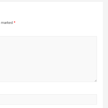
re marked
*