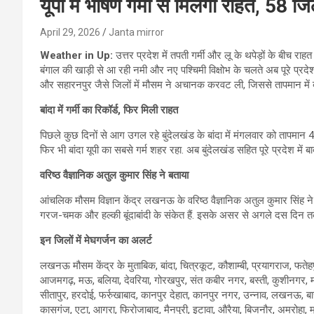
यूपी में भीषण गर्मी से मिलेगी राहत, 58 ज
April 29, 2026
Janta mirror
Weather in Up:
उत्तर प्रदेश में तपती गर्मी और लू के थपेड़ों के बीच 
बंगाल की खाड़ी से आ रही नमी और नए पश्चिमी विक्षोभ के चलते अब पूरे प्रदेश 
और सहारनपुर जैसे जिलों में मौसम ने अचानक करवट ली, जिससे तापमान में बड
बांदा में गर्मी का रिकॉर्ड,
फिर मिली राहत
पिछले कुछ दिनों से आग उगल रहे बुंदेलखंड के बांदा में मंगलवार को तापमान
फिर भी बांदा यूपी का सबसे गर्म शहर रहा. अब बुंदेलखंड सहित पूरे प्रदेश में बाद
वरिष्ठ वैज्ञानिक अतुल कुमार सिंह ने बताया
आंचलिक मौसम विज्ञान केंद्र लखनऊ के वरिष्ठ वैज्ञानिक अतुल कुमार सिंह ने बता
गरज-चमक और हल्की बूंदाबांदी के संकेत हैं. इसके असर से अगले दस दिन तक
इन जिलों में मेघगर्जन का अलर्ट
लखनऊ मौसम केंद्र के मुताबिक, बांदा, चित्रकूट, कौशाम्बी, प्रयागराज, फतेहप
आजमगढ़, मऊ, बलिया, देवरिया, गोरखपुर, संत कबीर नगर, बस्ती, कुशीनगर, महा
सीतापुर, हरदोई, फर्रुखाबाद, कानपुर देहात, कानपुर नगर, उन्नाव, लखनऊ, बा
कासगंज, एटा, आगरा, फिरोजाबाद, मैनपुरी, इटावा, औरैया, बिजनौर, अमरोहा, मुर