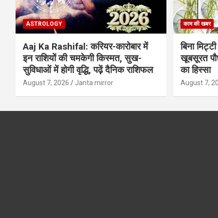
ASTROLOGY
काम की खबर
Aaj Ka Rashifal: करियर-कारोबार में
बिना मिट्टी औ
इन राशियों की चमकेगी किस्मत, सुख-
खूबसूरत पौधे
सुविधाओं में होगी वृद्धि, पढ़ें दैनिक राशिफल
का हिस्‍सा
August 7, 2026
Janta mirror
August 7, 2