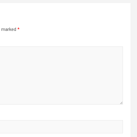
re marked
*