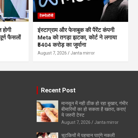
टेक्नोलॉजी
ज होगी
इंस्टाग्राम और फेसबुक की पैरेंट कंपनी
र्ण फैसलों
Meta को तगड़ा झटका, कोर्ट ने लगाया
₹5404 करोड़ का जुर्माना
August 7, 2026
Janta mirror
Recent Post
मानसून में नही ठीक हो रहा बुखार, गंभीर
बीमारियों का हो सकता है खतरा, कराएं
ये जरुरी टेस्ट
August 7, 2026
Janta mirror
चुटकियों में पहचान पाएंगे नकली