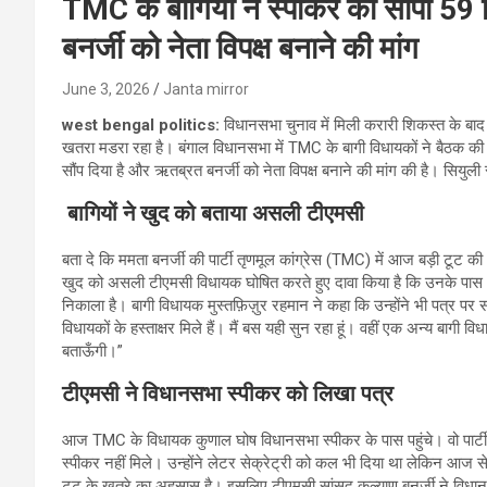
TMC के बागियों ने स्पीकर को सौंपा 59
बनर्जी को नेता विपक्ष बनाने की मांग
June 3, 2026
Janta mirror
west bengal politics:
विधानसभा चुनाव में मिली करारी शिकस्त के बाद म
खतरा मडरा रहा है। बंगाल विधानसभा में TMC के बागी विधायकों ने बैठक की।
सौंप दिया है और ऋतब्रत बनर्जी को नेता विपक्ष बनाने की मांग की है। सियुल
बागियों ने खुद को बताया असली टीएमसी
बता दे कि ममता बनर्जी की पार्टी तृणमूल कांग्रेस (TMC) में आज बड़ी टूट
खुद को असली टीएमसी विधायक घोषित करते हुए दावा किया है कि उनके पास 59 व
निकाला है। बागी विधायक मुस्तफ़िज़ुर रहमान ने कहा कि उन्होंने भी पत्र पर स
विधायकों के हस्ताक्षर मिले हैं। मैं बस यही सुन रहा हूं। वहीं एक अन्य बागी व
बताऊँगी।”
टीएमसी ने विधानसभा स्पीकर को लिखा पत्र
आज TMC के विधायक कुणाल घोष विधानसभा स्पीकर के पास पहुंचे। वो पार्टी
स्पीकर नहीं मिले। उन्होंने लेटर सेक्रेट्री को कल भी दिया था लेकिन आज से
टूट के खतरे का अहसास है। इसलिए टीएमसी सांसद कल्याण बनर्जी ने विधानस