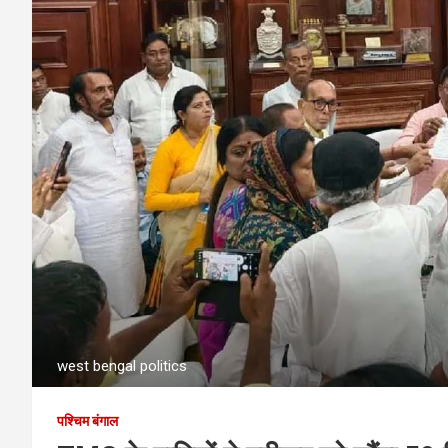
west bengal politics
पश्चिम बंगाल