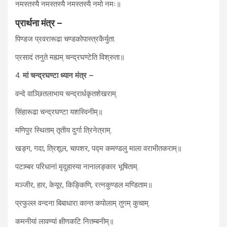
नमस्तस्यै नमस्तस्यै नमस्तस्यै नमो नमः॥
प्रार्थना मंत्र –
पिण्डज प्रवरारूढा चण्डकोपास्त्रकैर्युता.
प्रसादं तनुते मह्यम् चन्द्रघण्टेति विश्रुता॥
4.
मां चन्द्रघण्टा ध्यान मंत्र –
वन्दे वाञ्छितलाभाय चन्द्रार्धकृतशेखराम्.
सिंहारूढा चन्द्रघण्टा यशस्विनीम्॥
मणिपुर स्थिताम् तृतीय दुर्गा त्रिनेत्राम्.
खङ्ग, गदा, त्रिशूल, चापशर, पद्म कमण्डलु माला वराभीतकराम्॥
पटाम्बर परिधानां मृदुहास्या नानालङ्कार भूषिताम्.
मञ्जीर, हार, केयूर, किङ्किणि, रत्नकुण्डल मण्डिताम॥
प्रफुल्ल वन्दना बिबाधारा कान्त कपोलाम् तुगम् कुचाम्.
कमनीयां लावण्यां क्षीणकटि नितम्बनीम्॥