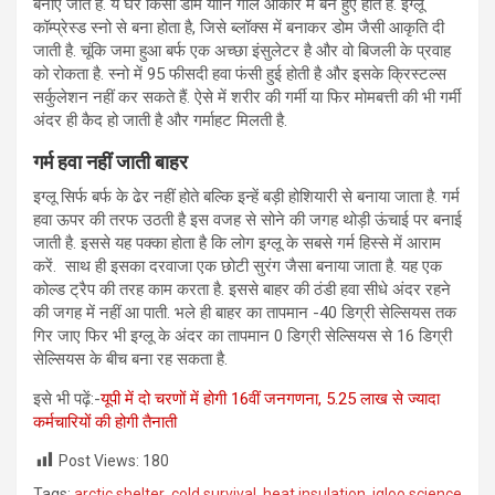
बनाए जाते हैं. ये घर किसी डोम यानि गोल आकार में बने हुए होते हैं. इग्लू
कॉम्प्रेस्ड स्नो से बना होता है, जिसे ब्लॉक्स में बनाकर डोम जैसी आकृति दी
जाती है. चूंकि जमा हुआ बर्फ एक अच्छा इंसुलेटर है और वो बिजली के प्रवाह
को रोकता है. स्नो में 95 फीसदी हवा फंसी हुई होती है और इसके क्रिस्टल्स
सर्कुलेशन नहीं कर सकते हैं. ऐसे में शरीर की गर्मी या फिर मोमबत्ती की भी गर्मी
अंदर ही कैद हो जाती है और गर्माहट मिलती है.
गर्म हवा नहीं जाती बाहर
इग्लू सिर्फ बर्फ के ढेर नहीं होते बल्कि इन्हें बड़ी होशियारी से बनाया जाता है. गर्म
हवा ऊपर की तरफ उठती है इस वजह से सोने की जगह थोड़ी ऊंचाई पर बनाई
जाती है. इससे यह पक्का होता है कि लोग इग्लू के सबसे गर्म हिस्से में आराम
करें. साथ ही इसका दरवाजा एक छोटी सुरंग जैसा बनाया जाता है. यह एक
कोल्ड ट्रैप की तरह काम करता है. इससे बाहर की ठंडी हवा सीधे अंदर रहने
की जगह में नहीं आ पाती. भले ही बाहर का तापमान -40 डिग्री सेल्सियस तक
गिर जाए फिर भी इग्लू के अंदर का तापमान 0 डिग्री सेल्सियस से 16 डिग्री
सेल्सियस के बीच बना रह सकता है.
इसे भी पढ़ें:-
यूपी में दो चरणों में होगी 16वीं जनगणना, 5.25 लाख से ज्यादा
कर्मचारियों की होगी तैनाती
Post Views:
180
Tags:
arctic shelter
,
cold survival
,
heat insulation
,
igloo science