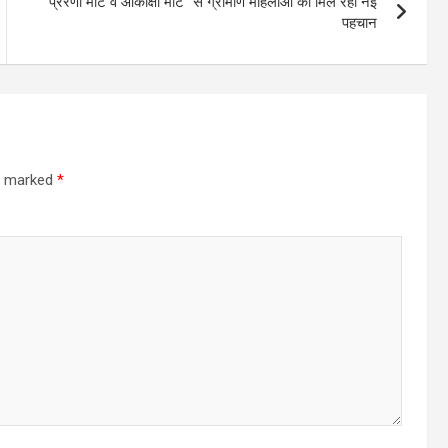
“प्रेरणा मार्ट व आकांक्षा मार्ट” से ग्रामीण महिलाओं को मिल रही नई
पहचान
re marked
*