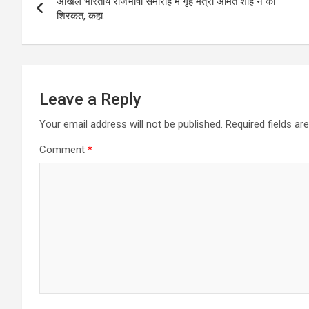
अखिल भारतीय राजभाषा समारोह में गृह मंत्री अमित शाह ने की
navigation
शिरकत, कहा…
Leave a Reply
Your email address will not be published.
Required fields a
Comment
*