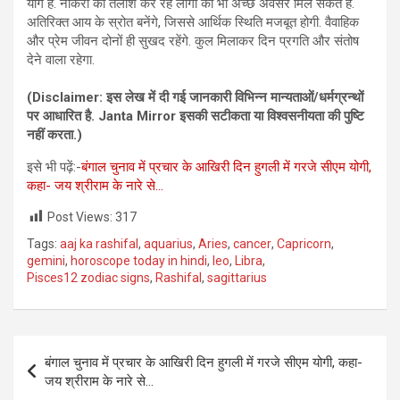
योग हैं. नौकरी की तलाश कर रहे लोगों को भी अच्छे अवसर मिल सकते हैं.
अतिरिक्त आय के स्रोत बनेंगे, जिससे आर्थिक स्थिति मजबूत होगी. वैवाहिक
और प्रेम जीवन दोनों ही सुखद रहेंगे. कुल मिलाकर दिन प्रगति और संतोष
देने वाला रहेगा.
(Disclaimer: इस लेख में दी गई जानकारी विभिन्‍न मान्‍यताओं/धर्मग्रन्‍थों
पर आधारित है. Janta Mirror इसकी सटीकता या विश्‍वसनीयता की पुष्टि
नहीं करता.)
इसे भी पढ़ें:-
बंगाल चुनाव में प्रचार के आखिरी दिन हुगली में गरजे सीएम योगी,
कहा- जय श्रीराम के नारे से…
Post Views:
317
Tags:
aaj ka rashifal
,
aquarius
,
Aries
,
cancer
,
Capricorn
,
gemini
,
horoscope today in hindi
,
leo
,
Libra
,
Pisces12 zodiac signs
,
Rashifal
,
sagittarius
Post
बंगाल चुनाव में प्रचार के आखिरी दिन हुगली में गरजे सीएम योगी, कहा-
navigation
जय श्रीराम के नारे से…