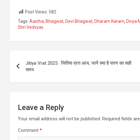
Post Views:
582
Tags:
Aastha
,
Bhagwat
,
Devi Bhagwat
,
Dharam Karam
,
Divya 
Shri Vedvyas
Post
Jitiya Vrat 2025 : जितिया व्रत आज, जानें क्‍या है पारण का सही
navigation
समय
Leave a Reply
Your email address will not be published.
Required fields a
Comment
*