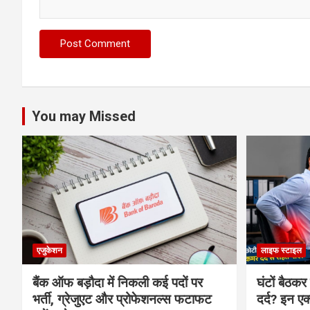
You may Missed
एजुकेशन
लाइफ स्टाइल
बैंक ऑफ बड़ौदा में निकली कई पदों पर
घंटों बैठकर
भर्ती, ग्रेजुएट और प्रोफेशनल्स फटाफट
दर्द? इन एक