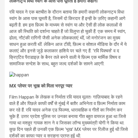
लोकनाट्य विधा स्वांग के आस पास घूमती है हमारी कहानी
रवि यादव ने एक बतचीत के दौरान बताया कि हमारी कहानी लोकनाट्य विधा
स्वांग के आस पास घूमती है, जिसमें दो किरदार हैं इन्ही के ज़रिए कहानी आगे
बढ़ती है. हम इस फ़िल्म के माध्यम से स्वांग या और ऐसी ही लोक कलाओं से
आज की स्थिति को दर्शाना चाहते हैं जो विलुप्त हो चुकी हैं. एक समय में स्वांग,
ढोला, नौटंकी रागिनी जैसी अनेक लोककलाएं थीं, जो मनोरंजन का मुख्य
साधन हुआ करती थीं. लेकिन आज टीवी, फ़िल्म व सोशल मीडिया के दौर में ये
कलाएं और इनसे जुड़े कलाकार हाशिये पर चले गए हैं. ‘रवि पिक्चर्स’ व द
क्रिएटिव पैराडाइज़ के बैनर तले बनने वाली ये फ़िल्म एक मार्मिक विषय व
सामाजिक सन्देश के साथ, बहुत जल्द दर्शकों के सामने आएगी.
MX
प्लेयर पर भूख को मिला भरपूर प्‍यार
Film Happan के लेखक व निर्माता रवि यादव मूलतः गाज़ियाबाद के रहने
वाले हैं और पिछले काफी वर्षों से मुंबई में बतौर अभिनेता व फ़िल्म निर्माता काम
कर रहे हैं. रवि यादव अनेक एड फिल्म्स, धारावाहिक व गीतों का निर्माण कर
चुके हैं. उत्तर प्रदेश पुलिस पर उनका बनाया गीत बहुत वायरल हुआ था जिसे
गाया था मशहूर गायक शान ने व जिसका लॉन्च मुख्यमंत्री योगी ने किया था.
कुछ दिन पहले ही उनकी एक फ़िल्म ‘भूख’ MX प्लेयर पर रिलीज हुई थी जिसे
दर्शकों का काफा प्यार व सराहना प्राप्त हुई थी.