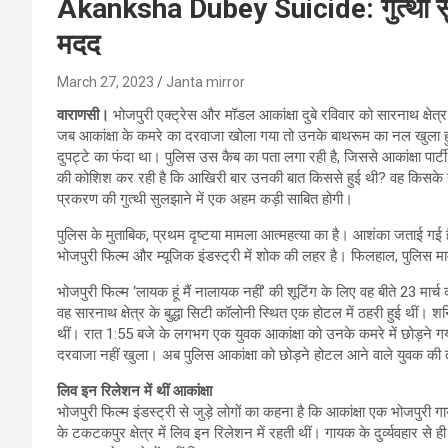
Akanksha Dubey Suicide: गुत्थी सुलझ
मदद
March 27, 2023
Janta mirror
वाराणसी।
भोजपुरी एक्‍ट्रेस और मॉडल आकांक्षा दुबे रविवार को सारनाथ क्षेत्
जब आकांक्षा के कमरे का दरवाजा खोला गया तो उनके बाथरूम का नल खुला हुआ
दुपट्टे का फंदा था। पुलिस उस कैब का पता लगा रही है, जिससे आकांक्षा पार्
की कोशिश कर रही है कि आखिरी बार उनकी बात किससे हुई थी? वह किसके साथ
प्रकरण की गुत्थी सुलझाने में एक अहम कड़ी साबित होगी।
पुलिस के मुताबिक, प्रथम दृष्टया मामला आत्महत्या का है। आशंका जताई गई है
भोजपुरी फिल्म और म्यूजिक इंडस्ट्री में शोक की लहर है। फिलहाल, पुलिस मामल
भोजपुरी फिल्म ‘लायक हूं मैं नालायक नहीं’ की शूटिंग के लिए वह बीते 23 मार
वह सारनाथ क्षेत्र के बुद्धा सिटी कॉलोनी स्थित एक होटल में ठहरी हुई थीं। श
थीं। रात 1:55 बजे के लगभग एक युवक आकांक्षा को उनके कमरे में छोड़ने
दरवाजा नहीं खुला। अब पुलिस आकांक्षा को छोड़ने होटल आने वाले युवक की तल
लिव इन रिलेशन में थीं आकांक्षा
भोजपुरी फिल्म इंडस्ट्री से जुड़े लोगों का कहना है कि आकांक्षा एक भोजपुरी
के टकटकपुर क्षेत्र में लिव इन रिलेशन में रहती थीं। गायक के दुर्व्यवहार स