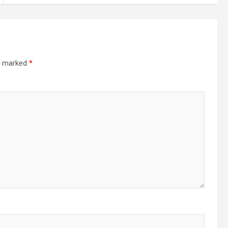
re marked
*