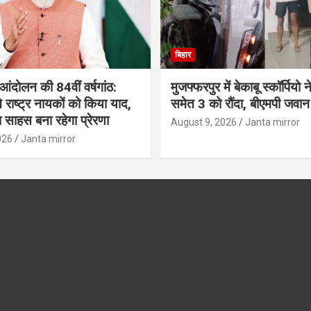
बिहार
आंदोलन की 84वीं वर्षगांठ:
मुजफ्फरपुर में बेकाबू स्कॉर्पियो 
े राष्ट्र नायकों को किया याद,
समेत 3 को रौंदा, बीएमपी जवा
साहस बना रहेगा प्रेरणा
August 9, 2026
Janta mirror
026
Janta mirror