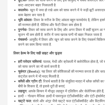
कुटकी-
लिवर को साफ करने के लिए इसे आयुर्वेद में सबसे असरदार और अचूक
काट-काटकर बाहर निकालती है.
कालमेघ-
खून में जमा हो रखे आम को साफ करने में ये जड़ी बूटी असरद
काम बेहतर कर पाता है.
भूमि आंवला-
लिवर के मरीज के लिए आंवला बहुत फायदेमंद है, लेकिन इसमे
की मरम्मत होती है. पीलिया और फैटी लिवर कम होता है.
पुनर्नवा-
लिवर को साफ करने के लिए और अगर लिवर में कहीं सूजन आ गई 
सूजन भी कम होती है. शरीर में जमा खराब पानी भी बाहर निकल जाता है.
पंचकर्मा-
आयुर्वेद में लिवर और खून को साफ करने के लिए पंचकर्म चिकित्स
करने का काम किया जाता है.
लिवर हेल्थ के लिए सही डाइट और फूड्स
हरी पत्तेदार सब्जियां:
पालक, मेथी और ब्रोकली में क्लोरोफिल होता है, जो ख
को साफ करने का भी कार्य करती है.
चुकंदर (Beets):
यह लिवर की कोशिकाओं की मरम्मत करता है और ब्लड फ
कंट्रोल करने में भी मदद मिलती है.
कॉफी और ग्रीन टी:
रिसर्च बताती है कि संतुलित मात्रा में ब्लैक कॉ
बीपी के शिकार हैं, तो इससे दूरी ही बनाएं.
लहसुन:
आपके किचन में मौजूद लहसुन में एलिसिन और सेलेनियम होते हैं, 
हल्दी – गोल्डन मैजिक: हल्दी में पावरफुल एंटीऑक्सीडेंट और एंटी-इंफ्लेमेट
खट्टे फल:
संतरे और अंगूर जैसे खट्टे फल एंटीऑक्सीडेंट और विटामिन C 