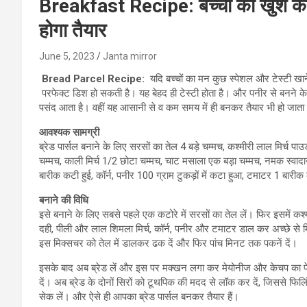
Breakfast Recipe: बच्चों को खुश करने क
होगा तैयार
June 5, 2023
Janta mirror
Bread Parcel Recipe:
यदि बच्चों का मन कुछ स्पेशल और टेस्टी खाने 
परफेक्‍ट डिश हो सकती है। य‍ह बेहद ही टेस्‍टी होता है। और पनीर से बनने के 
पसंद आता है। वहीं यह आसानी से व कम समय में ही बनकर तैयार भी हो जाता है। त
आवश्‍यक सामग्री
ब्रेड पार्सल बनाने के लिए सरसों का तेल 4 बड़े चम्मच, कश्मीरी लाल मिर्च 
चम्मच, काली मिर्च 1/2 छोटा चम्मच, चाट मसाला एक बड़ा चम्मच, नमक स्वादानुस
बारीक कटी हुई, कॉर्न, पनीर 100 ग्राम टुकड़ों में कटा हुआ, टमाटर 1 बारी
बनाने की विधि
इसे बनाने के लिए सबसे पहले एक कटोरे में सरसों का तेल लें। फिर इसमें क
दही, पीली और लाल शिमला मिर्च, कॉर्न, पनीर और टमाटर डाल कर अच्छे से म
इस मिक्सचर को तेल में डालकर ढक दें और फिर पांच मिनट तक पकनें दें।
इसके बाद अब ब्रेड लें और इस पर मक्खन लगा कर मेयोनीज और केचप का पेस्ट
दें। अब ब्रेड के दोनों सिरों को टूथपिक की मदद से लॉक कर दें, जिसस
सेक लें। और ऐसे ही आपका ब्रेड पार्सल बनकर तैयार हैं।