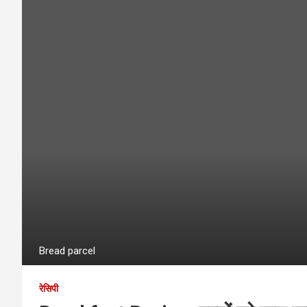
Bread parcel
रेसि‍पी