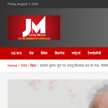
Skip
Friday, August 7, 2026
to
content
The Mirror of People
Janta Mirror
NEWS
देश
विदेश
बिज़नेस
स्पोर्ट्स
टेक्नोलॉजी
Home
राज्य
बिहार
श्रवण कुमार चुने गए जदयू विधायक दल के नेता, नीती