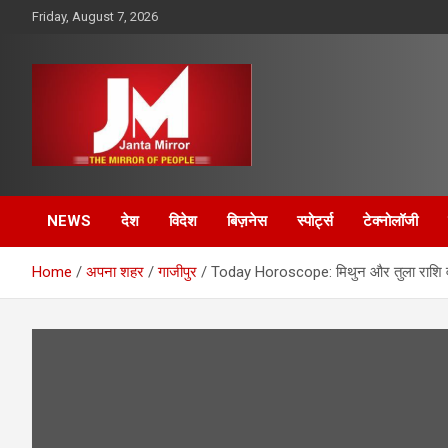
Skip
Friday, August 7, 2026
to
content
The Mirror of People
Janta Mirror
NEWS
देश
विदेश
बिज़नेस
स्पोर्ट्स
टेक्नोलॉजी
Home
अपना शहर
गाजीपुर
Today Horoscope: मिथुन और तुला राशि व