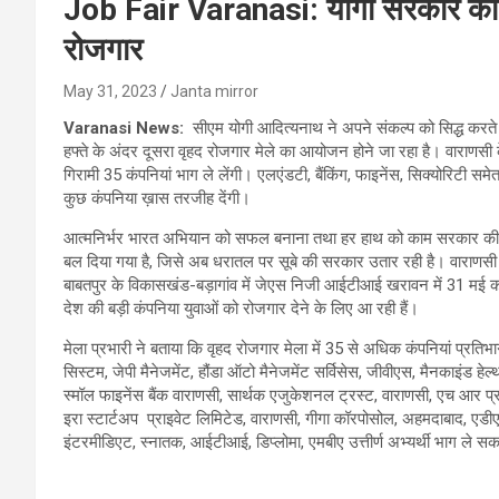
Job Fair Varanasi: योगी सरकार का सप
रोजगार
May 31, 2023
Janta mirror
Varanasi News:
सीएम योगी आदित्यनाथ ने अपने संकल्प को सिद्ध करते 
हफ्ते के अंदर दूसरा वृहद रोजगार मेले का आयोजन होने जा रहा है। वाराणसी के
गिरामी 35 कंपनियां भाग ले लेंगी। एलएंडटी, बैंकिंग, फाइनेंस, सिक्योरिटी समेत 
कुछ कंपनिया ख़ास तरजीह देंगी।
आत्मनिर्भर भारत अभियान को सफल बनाना तथा हर हाथ को काम सरकार की प्रा
बल दिया गया है, जिसे अब धरातल पर सूबे की सरकार उतार रही है। वाराणसी क्ष
बाबतपुर के विकासखंड-बड़ागांव में जेएस निजी आईटीआई खरावन में 31 मई को 
देश की बड़ी कंपनिया युवाओं को रोजगार देने के लिए आ रही हैं।
मेला प्रभारी ने बताया कि वृहद रोजगार मेला में 35 से अधिक कंपनियां प्रतिभा
सिस्टम, जेपी मैनेजमेंट, हौंडा ऑटो मैनेजमेंट सर्विसेस, जीवीएस, मैनकाइंड हे
स्मॉल फाइनेंस बैंक वाराणसी, सार्थक एजुकेशनल ट्रस्ट, वाराणसी, एच आर प्रा
इरा स्टार्टअप प्राइवेट लिमिटेड, वाराणसी, गीगा कॉरपोसोल, अहमदाबाद, एडीए
इंटरमीडिएट, स्नातक, आईटीआई, डिप्लोमा, एमबीए उत्तीर्ण अभ्यर्थी भाग ले सकत